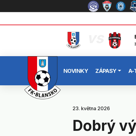
vs
NOVINKY
ZÁPASY
A-
23. května 2026
Dobrý vý