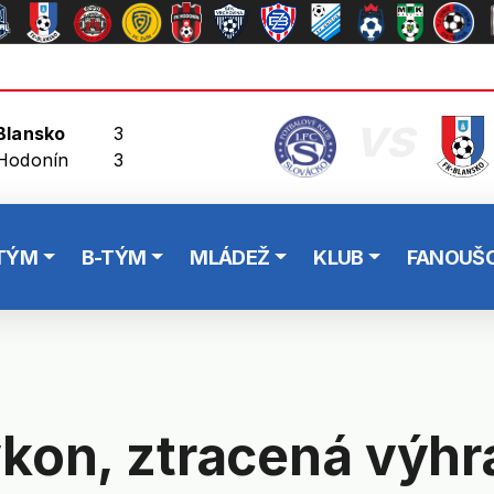
vs
Blansko
3
Hodonín
3
TÝM
B-TÝM
MLÁDEŽ
KLUB
FANOUŠC
kon, ztracená výhr