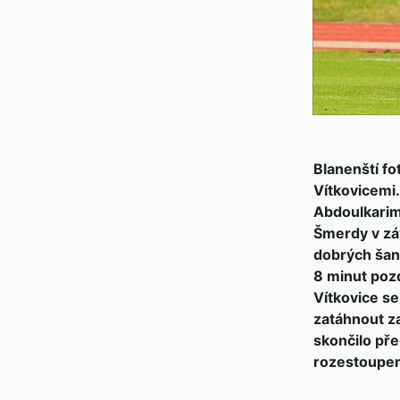
Blanenští fo
Vítkovicemi.
Abdoulkarima
Šmerdy v záv
dobrých šanc
8 minut poz
Vítkovice se
zatáhnout za
skončilo př
rozestoupeno