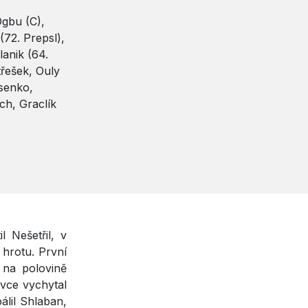
Ogbu (C),
(72. Prepsl),
lanik (64.
řešek, Ouly
senko,
ch, Graclík
 Nešetřil, v
 hrotu. První
č na polovině
vce vychytal
álil Shlaban,