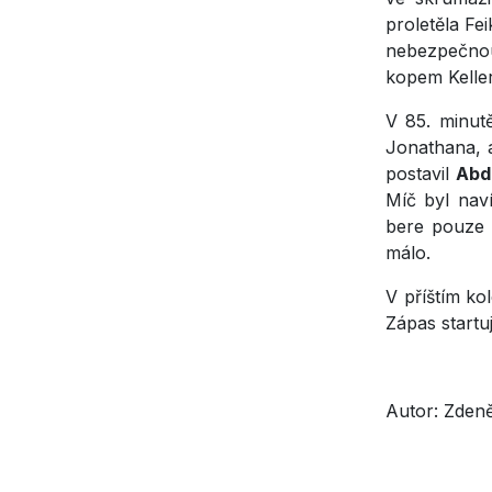
proletěla Fe
nebezpečno
kopem Keller
V 85. minut
Jonathana, 
postavil
Abd
Míč byl nav
bere pouze 
málo.
V příštím ko
Zápas startu
Autor: Zdeně