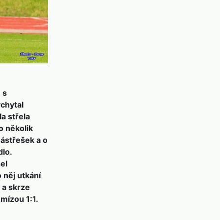
 s
ychytal
la střela
o několik
Zástřešek a o
lo.
el
 něj utkání
 a skrze
mízou 1:1.