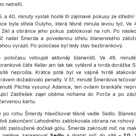
 netrefil.
. a 40. minuty vyslali hosté tři zajímavé pokusy ze střední 
nce byla střela Oulyho, která těsně minula levou tyč. Ve 
l Zikl a obránce jeho pokus zablokoval na roh. Po násle
č našel Šmerda a povedenou střelu blanenského zálož
ahou vyrazil. Po poločase byl tedy stav bezbrankový.
poločasu vstoupili aktivněji blanenští. Ve 48. minu
brankové čáře Keller jen tak tak vytěsnil a tvrdá dorážka 
 sítě neprošla. Krátce poté byl ve vápně tvrdě atakov
rávem dožadovalo penalty. V 51. minutě Šmerdova tečovan
inutě Plichta vysunul Adamce, ten ovšem brankáře nepros
ující Zástřešek zajel oběma nohama do Porče a po zásl
červenou kartu.
ě po rohu Šmerdy hlavičkoval těsně vedle Sedlo. Blansko
 dvě zakončení Lahodného zablokovala obrana na rohový
ští zaslouženě dočkali gólu. Šmerda zakroutil míč na ma
 nejlépe zareagoval
Sedlo
a dostal míč do sítě
– 1:0.
V