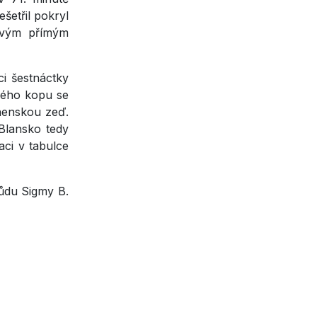
šetřil pokryl
ovým přímým
i šestnáctky
mého kopu se
anenskou zeď.
 Blansko tedy
ci v tabulce
půdu Sigmy B.