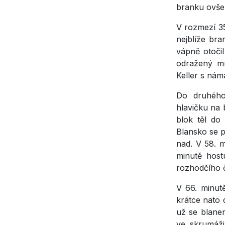
branku ovšem
V rozmezí 35
nejblíže bra
vápně otoči
odražený mí
Keller s nám
Do druhého 
hlavičku na 
blok těl do
Blansko se p
nad. V 58. m
minutě host
rozhodčího 
V 66. minut
krátce nato
už se blanen
ve skrumáži