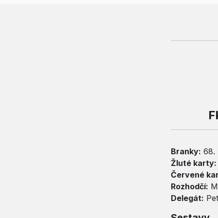
F
Branky:
68. 
Žluté karty:
Červené kar
Rozhodčí:
Ma
Delegát:
Pet
Sestavy