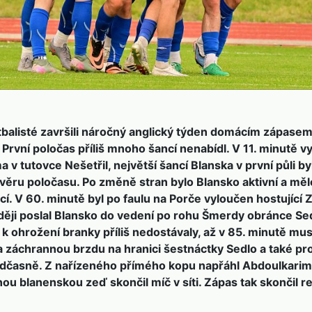
tbalisté završili náročný anglický týden domácím zápasem
 První poločas příliš mnoho šancí nenabídl. V 11. minutě v
 v tutovce Nešetřil, největší šancí Blanska v první půli by
ěru poločasu. Po změně stran bylo Blansko aktivní a měl
í. V 60. minutě byl po faulu na Porče vyloučen hostující 
ději poslal Blansko do vedení po rohu Šmerdy obránce Sed
 k ohrožení branky příliš nedostávaly, až v 85. minutě mus
 záchrannou brzdu na hranici šestnáctky Sedlo a také pro
edčasně. Z nařízeného přímého kopu napřáhl Abdoulkarim
u blanenskou zeď skončil míč v síti. Zápas tak skončil re