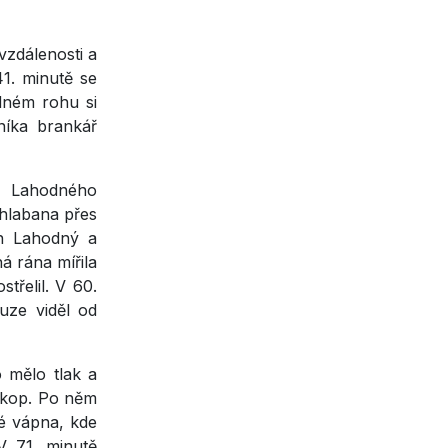
vzdálenosti a
41. minutě se
dném rohu si
níka brankář
tě Lahodného
Shlabana přes
án Lahodný a
á rána mířila
třelil. V 60.
uze viděl od
 mělo tlak a
 kop. Po něm
lé vápna, kde
 71. minutě