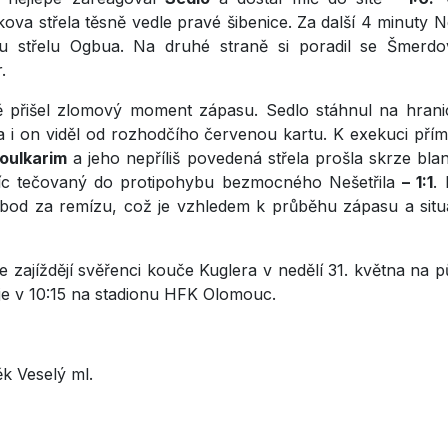
ikova střela těsně vedle pravé šibenice. Za další 4 minuty Ne
u střelu Ogbua. Na druhé straně si poradil se Šmerd
.
ě přišel zlomový moment zápasu. Sedlo stáhnul na hranic
a i on viděl od rozhodčího červenou kartu. K exekuci pří
oulkarim
a jeho nepříliš povedená střela prošla skrze bl
íc tečovaný do protipohybu bezmocného Nešetřila
– 1:1
.
bod za remízu, což je vzhledem k průběhu zápasu a situa
le zajíždějí svěřenci kouče Kuglera v nedělí 31. května na 
je v 10:15 na stadionu HFK Olomouc.
k Veselý ml.