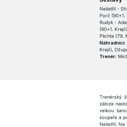
Nešetřil - S
Porč (90+1.
Rudyk - Adam
(90+1. Krejčí
Plichta (79. 
Náhradníci:
Krejčí, Džup
Trenér:
Mich
Trenérský š
záloze nasto
velkou šanci
soupeře a p
Nešetřil. Na