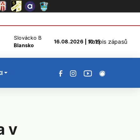
Slovácko B
Rozpis zápasů
16.08.2026 | 10:15
Blansko
I
a v