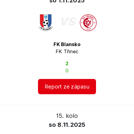
so 1.11.2025
vs
FK Blansko
FK Třinec
2
0
Report ze zápasu
15. kolo
so 8.11.2025