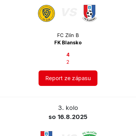
vs
FC Zlín B
FK Blansko
4
2
Report ze zápasu
3. kolo
so 16.8.2025