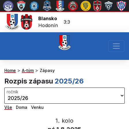
Blansko
3:3
Hodonín
>
>
Home
A-tým
Zápasy
Rozpis zápasu
2025/26
Vše
Doma
Venku
1. kolo