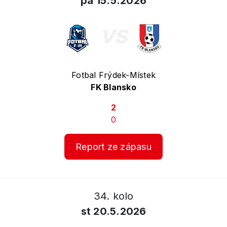
pá 15.5.2026
vs
Fotbal Frýdek-Místek
FK Blansko
2
0
Report ze zápasu
34. kolo
st 20.5.2026