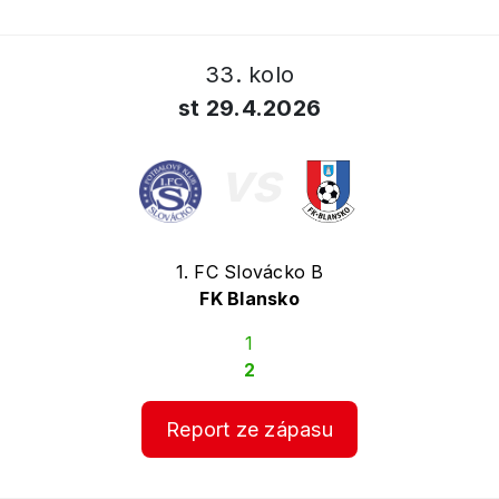
33. kolo
st 29.4.2026
vs
1. FC Slovácko B
FK Blansko
1
2
Report ze zápasu