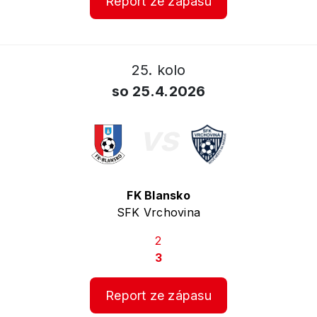
Report ze zápasu
25. kolo
so 25.4.2026
vs
FK Blansko
SFK Vrchovina
2
3
Report ze zápasu