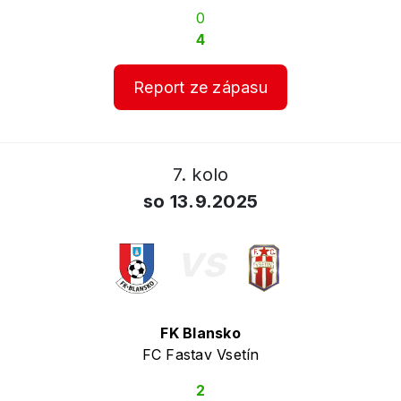
0
4
Report ze zápasu
7. kolo
so 13.9.2025
vs
FK Blansko
FC Fastav Vsetín
2