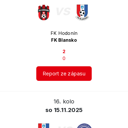
vs
FK Hodonín
FK Blansko
2
0
Report ze zápasu
16. kolo
so 15.11.2025