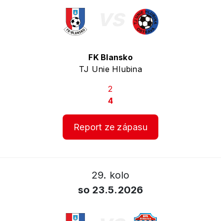
vs
FK Blansko
TJ Unie Hlubina
2
4
Report ze zápasu
29. kolo
so 23.5.2026