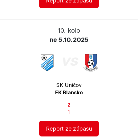
Report ze zápasu
10. kolo
ne 5.10.2025
vs
SK Uničov
FK Blansko
2
1
Report ze zápasu