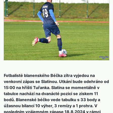
Fotbalisté blanenského Béčka zítra vyjedou na
venkovní zápas se Slatinou. Utkání bude odehráno od
15:00 na hřišti Tuřanka. Slatina se momentálně v
tabulce nachází na dvanácté pozici se ziskem 11
bodů. Blanenské béčko vede tabulku s 33 body a
úžasnou bilancí 10 výher, 3 remízy a 1 prohra. V
posledním vzájemném zápase 18.8.2024 v rámci