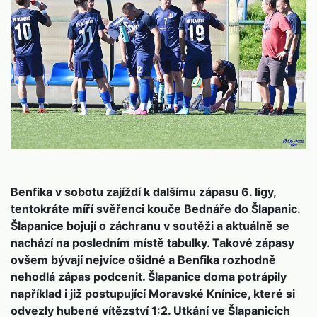
Benfika v sobotu zajíždí k dalšímu zápasu 6. ligy,
tentokráte míří svěřenci kouče Bednáře do Šlapanic.
Šlapanice bojují o záchranu v soutěži a aktuálně se
nachází na posledním místě tabulky. Takové zápasy
ovšem bývají nejvíce ošidné a Benfika rozhodně
nehodlá zápas podcenit. Šlapanice doma potrápily
například i již postupující Moravské Knínice, které si
odvezly hubené vítězství 1:2. Utkání ve Šlapanicích