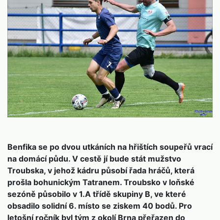
Benfika se po dvou utkáních na hřištích soupeřů vrací
na domácí půdu. V cestě jí bude stát mužstvo
Troubska, v jehož kádru působí řada hráčů, která
prošla bohunickým Tatranem. Troubsko v loňské
sezóně působilo v 1.A třídě skupiny B, ve které
obsadilo solidní 6. místo se ziskem 40 bodů. Pro
letošní ročník byl tým z okolí Brna přeřazen do