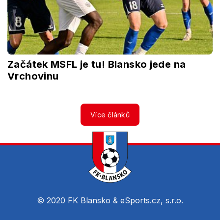
Začátek MSFL je tu! Blansko jede na
Vrchovinu
Více článků
© 2020 FK Blansko &
eSports.cz, s.r.o.