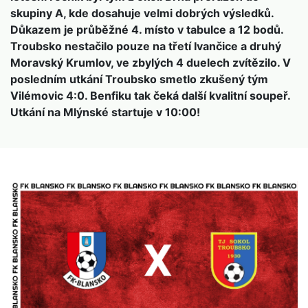
skupiny A, kde dosahuje velmi dobrých výsledků.
Důkazem je průběžné 4. místo v tabulce a 12 bodů.
Troubsko nestačilo pouze na třetí Ivančice a druhý
Moravský Krumlov, ve zbylých 4 duelech zvítězilo. V
posledním utkání Troubsko smetlo zkušený tým
Vilémovic 4:0. Benfiku tak čeká další kvalitní soupeř.
Utkání na Mlýnské startuje v 10:00!