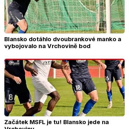
Blansko dotáhlo dvoubrankové manko a
vybojovalo na Vrchovině bod
Začátek MSFL je tu! Blansko jede na
Vrchovinu