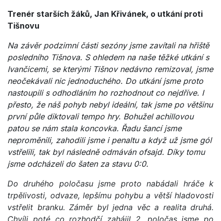
Trenér starších žáků, Jan Křivánek, o utkání proti
Tišnovu
Na závěr podzimní části sezóny jsme zavítali na hřiště
posledního Tišnova. S ohledem na naše těžké utkání s
Ivančicemi, se kterými Tišnov nedávno remizoval, jsme
neočekávali nic jednoduchého. Do utkání jsme proto
nastoupili s odhodláním ho rozhodnout co nejdříve. I
přesto, že náš pohyb nebyl ideální, tak jsme po většinu
první půle diktovali tempo hry. Bohužel achillovou
patou se nám stala koncovka. Řadu šancí jsme
neproměnili, zahodili jsme i penaltu a když už jsme gól
vstřelili, tak byl následně odmáván ofsajd. Díky tomu
jsme odcházeli do šaten za stavu 0:0.
Do druhého poločasu jsme proto nabádali hráče k
trpělivosti, odvaze, lepšímu pohybu a větší hladovosti
vstřelit branku. Záměr byl jedna věc a realita druhá.
Chvíli poté co rozhodčí zahájil 2. poločas jsme po