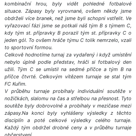
kombinační hrou, byly vidět pohledné fotbalové
situace. Zápasy byly vyrovnané, ovšem někdy jsme
obdrželi více branek, než jsme byli schopni vstřelit. Ve
vyřazovací fázi jsme se potkali náš tým B s týmem C,
kdy tým st. přípravky B porazil tým st. přípravky C o
jeden gól. To ovšem hráče týmu C tolik nemrzelo, vzali
to sportovní formou.
Celkově hodnotíme turnaj za vydařený i když umístění
nebylo úplně podle představ, hráči si fotbalový den
užili. Tým C se umístil na sedmé příčce a tým B na
příčce čtvrté. Celkovým vítězem turnaje se stal tým
FC Kuřim.
V průběhu turnaje probíhaly individuální soutěže v
nožičkách, slalomu na čas a střelbou na přesnost. Tyto
soutěže byly dobrovolné a probíhaly v mezičase mezi
zápasy.Na konci byly vyhlášeny výsledky z těchto
disciplín a poté celkové výsledky celého turnaje.
Každý tým obdržel drobné ceny a v průběhu turnaje
občerstvení.