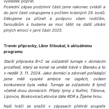
výsledek poprat.
Poslední zápas podzimní části jsme nakonec zvládli a
do jarní části vstupujeme s počtem krásných 29. bodů.
Děkujeme za přízeň a podporu všem rodičům,
fanouškům a budeme se moc těšit na další utkání
plných emocí v jarní části 2025.
Trenér přípravky, Libor Stloukal, k aktuálnímu
programu
Starší přípravka B+C se zúčastnili turnaje v domácím
prostředí, který se konal na umělé trávě v Blansku a to
v neděli 3. 11. 2024. Jako domácí a zároveň pořádající
jsme měli vysoké ambice na úspěch, ovšem
konkurence byla velká. Turnaje se zúčastnilo 8 týmů
včetně dvou domácích. Přijely týmy z Kuřimi, Tišnova,
Lipovce, Boskovice/Letovice dále RDR a Žijeme hrou.
Naši hráči se snažili v zápasech přehrát soupeře