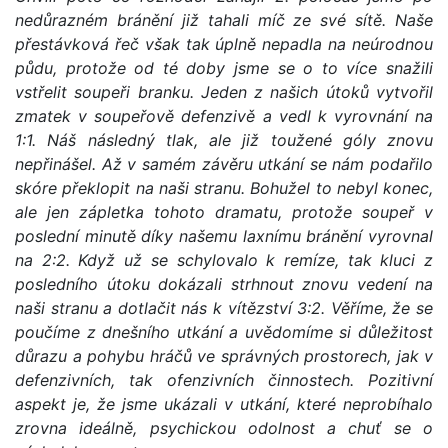
nedůrazném bránění již tahali míč ze své sítě. Naše
přestávková řeč však tak úplně nepadla na neúrodnou
půdu, protože od té doby jsme se o to více snažili
vstřelit soupeři branku. Jeden z našich útoků vytvořil
zmatek v soupeřově defenzivě a vedl k vyrovnání na
1:1. Náš následný tlak, ale již toužené góly znovu
nepřinášel. Až v samém závěru utkání se nám podařilo
skóre překlopit na naši stranu. Bohužel to nebyl konec,
ale jen zápletka tohoto dramatu, protože soupeř v
poslední minutě díky našemu laxnímu bránění vyrovnal
na 2:2. Když už se schylovalo k remíze, tak kluci z
posledního útoku dokázali strhnout znovu vedení na
naši stranu a dotlačit nás k vítězství 3:2. Věříme, že se
poučíme z dnešního utkání a uvědomíme si důležitost
důrazu a pohybu hráčů ve správných prostorech, jak v
defenzivních, tak ofenzivních činnostech. Pozitivní
aspekt je, že jsme ukázali v utkání, které neprobíhalo
zrovna ideálně, psychickou odolnost a chuť se o