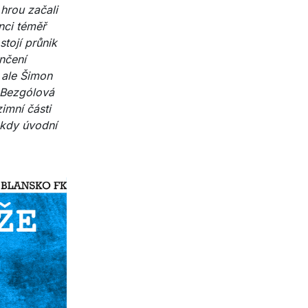
 hrou začali
nci téměř
tojí průnik
ončení
 ale Šimon
 Bezgólová
imní části
 kdy úvodní