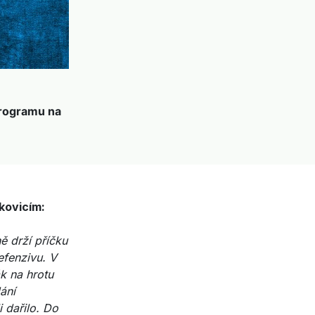
programu na
kovicím:
ě drží příčku
efenzivu. V
k na hrotu
ání
i dařilo. Do