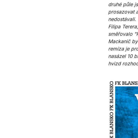
druhé půle j
prosazovat a
nedostávali.
Filipa Terer
směřovalo "P
Mackanič byl
remíza je pr
nasázel 10 b
hvizd rozhod