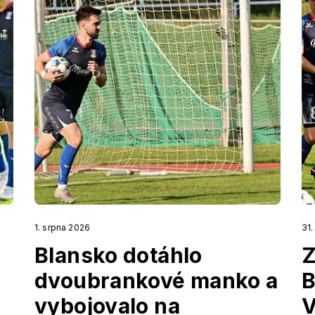
1. srpna 2026
31
Blansko dotáhlo
Z
dvoubrankové manko a
B
vybojovalo na
V