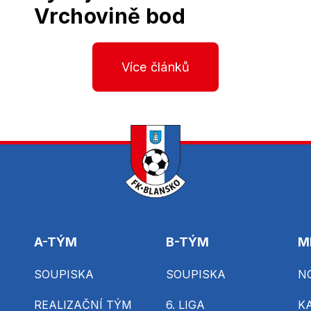
Vrchovině bod
Více článků
A-TÝM
B-TÝM
M
SOUPISKA
SOUPISKA
N
REALIZAČNÍ TÝM
6. LIGA
K