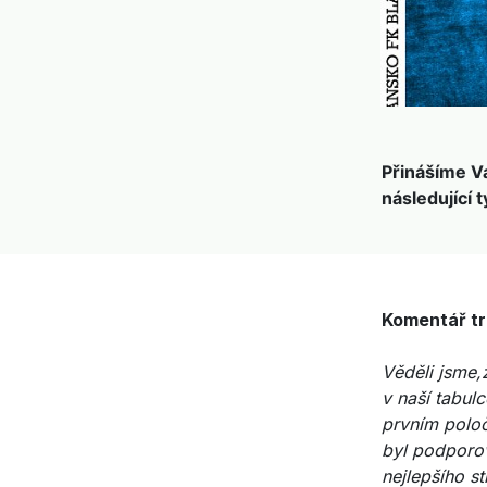
Přinášíme V
následující 
Komentář tre
Věděli jsme,
v naší tabul
prvním poloč
byl podporov
nejlepšího st