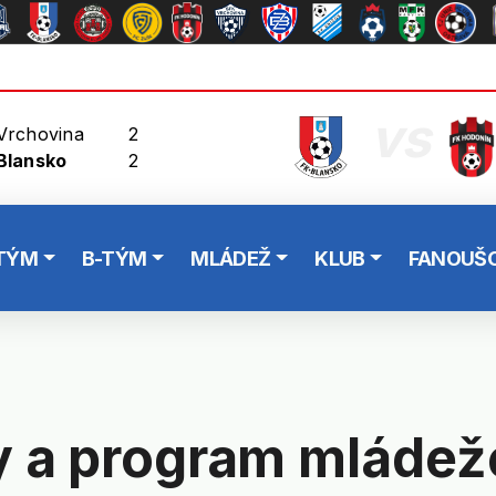
vs
Vrchovina
2
Blansko
2
TÝM
B-TÝM
MLÁDEŽ
KLUB
FANOUŠC
 a program mládeže