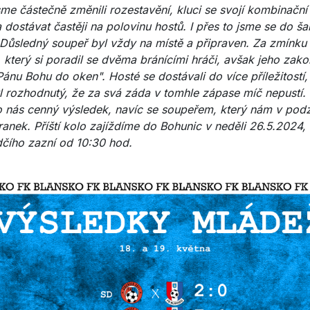
sme částečně změnili rozestavění, kluci se svojí kombinační
 dostávat častěji na polovinu hostů. I přes to jsme se do ša
 Důsledný soupeř byl vždy na místě a připraven. Za zmínku s
a, který si poradil se dvěma bránícími hráči, avšak jeho zak
ánu Bohu do oken". Hosté se dostávali do více příležitostí,
 rozhodnutý, že za svá záda v tomhle zápase míč nepustí.
o nás cenný výsledek, navíc se soupeřem, který nám v podz
ranek. Příští kolo zajíždíme do Bohunic v neděli 26.5.2024,
čího zazní od 10:30 hod.