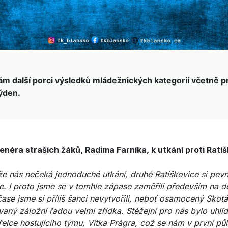
ám další porci výsledků mládežnických kategorií včetně 
týden.
néra straších žáků, Radima Farníka, k utkání proti Ratíš
že nás nečeká jednoduché utkání, druhé Ratíškovice si pevn
ce. I proto jsme se v tomhle zápase zaměřili především na d
ase jsme si příliš šanci nevytvořili, neboť osamocený Skotá
aný záložní řadou velmi zřídka. Stěžejní pro nás bylo uhlíd
řelce hostujícího týmu, Vítka Prágra, což se nám v první půl