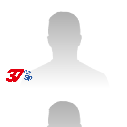
37
Petr
Šíp