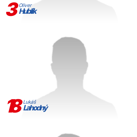
3
Oliver
Hublík
18
Lukáš
Lahodný