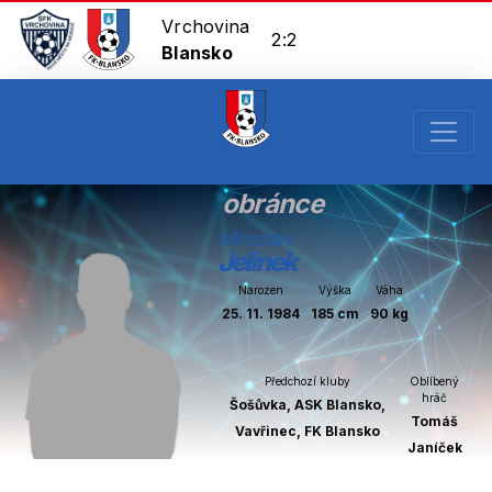
Vrchovina
2:2
Blansko
obránce
Miroslav
Jelínek
Narozen
Výška
Váha
25. 11. 1984
185 cm
90 kg
Předchozí kluby
Oblíbený
hráč
Šošůvka, ASK Blansko,
Tomáš
Vavřinec, FK Blansko
Janíček