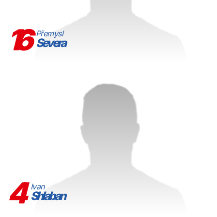
16
Přemysl
Severa
4
Ivan
Shlaban