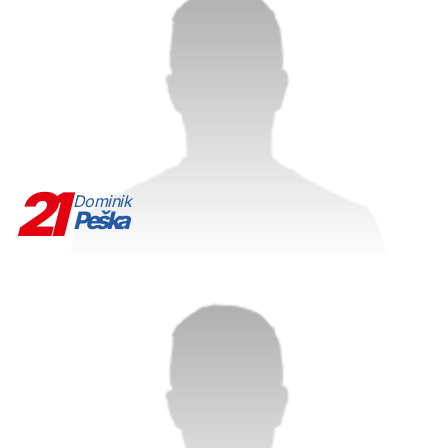
21
Dominik
Peška