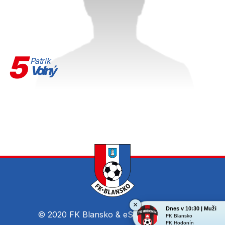
5
Patrik
Volný
×
Dnes v 10:30 | Muži
© 2020 FK Blansko &
eSports.cz, s.r.o.
FK Blansko
FK Hodonín