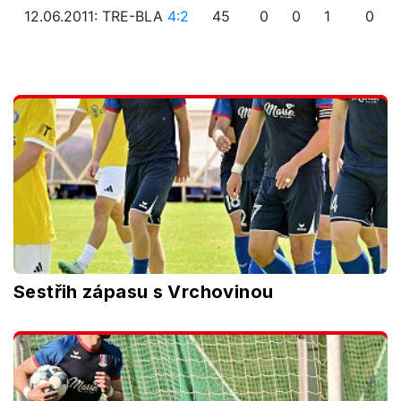
12.06.2011: TRE-BLA
4:2
45
0
0
1
0
Sestřih zápasu s Vrchovinou