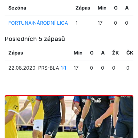
Sezóna
Zápas
Min
G
A
FORTUNA:NÁRODNÍ LIGA
1
17
0
0
Posledních 5 zápasů
Zápas
Min
G
A
ŽK
ČK
22.08.2020: PRS-BLA
1:1
17
0
0
0
0