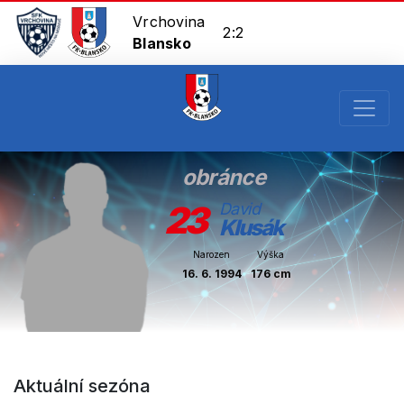
Vrchovina
2:2
Blansko
obránce
23
David
Klusák
Narozen
Výška
16. 6. 1994
176 cm
Aktuální sezóna