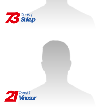
73
Ondřej
Sukup
21
Tomáš
Vincour