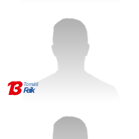
13
Tomáš
Feik