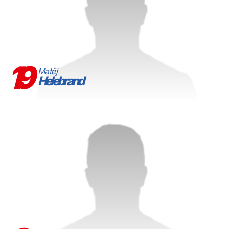
19
Matěj
Helebrand