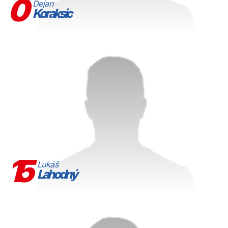
0
Dejan
Koraksic
15
Lukáš
Lahodný