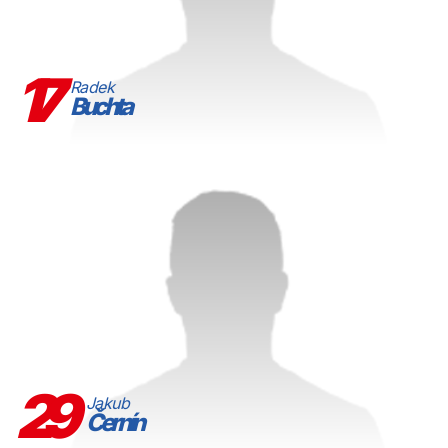
17
Radek
Buchta
29
Jakub
Černín