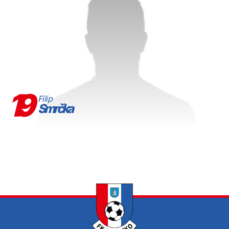
19
Filip
Smrčka