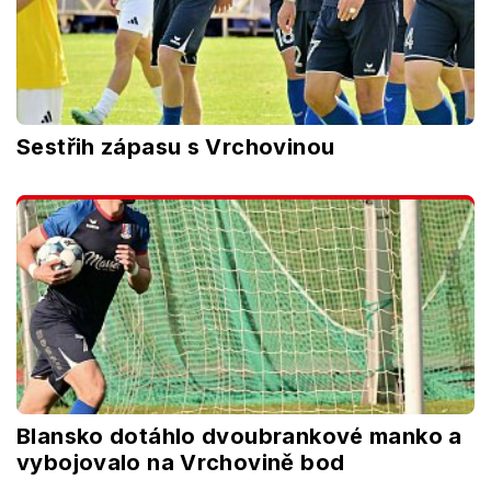
Sestřih zápasu s Vrchovinou
Blansko dotáhlo dvoubrankové manko a
vybojovalo na Vrchovině bod