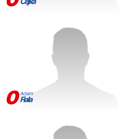
Čejka
0
Adam
Fiala