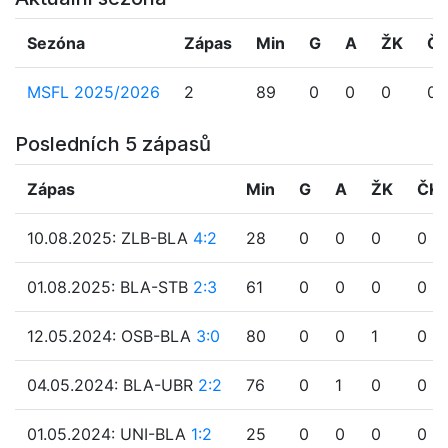
Sezóna
Zápas
Min
G
A
ŽK
Č
MSFL 2025/2026
2
89
0
0
0
0
Posledních 5 zápasů
Zápas
Min
G
A
ŽK
ČK
10.08.2025: ZLB-BLA
4:2
28
0
0
0
0
01.08.2025: BLA-STB
2:3
61
0
0
0
0
12.05.2024: OSB-BLA
3:0
80
0
0
1
0
04.05.2024: BLA-UBR
2:2
76
0
1
0
0
01.05.2024: UNI-BLA
1:2
25
0
0
0
0