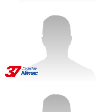
37
Vladislav
Němec