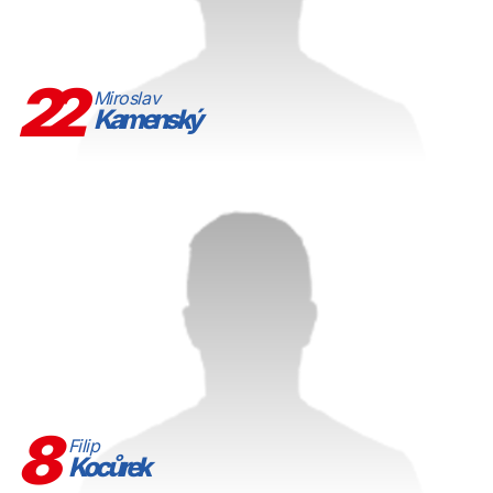
22
Miroslav
Kamenský
8
Filip
Kocůrek