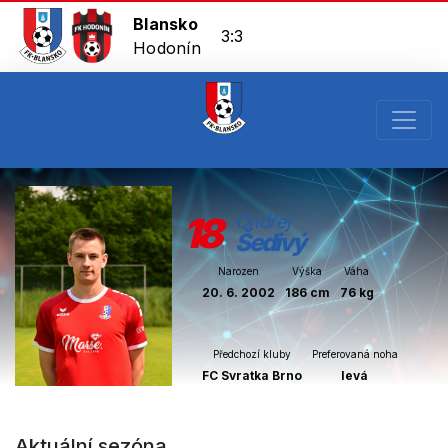
Blansko
3:3
Hodonín
18
Ondřej
Šedivý
Narozen
Výška
Váha
20. 6. 2002
186 cm
76 kg
Předchozí kluby
Preferovaná noha
FC Svratka Brno
levá
Aktuální sezóna