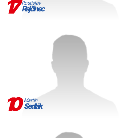
17
Rostislav
Rajčinec
10
Martin
Sedlák