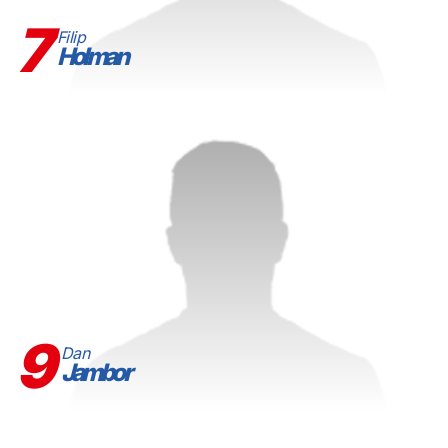
7
Filip
Holman
9
Dan
Jambor