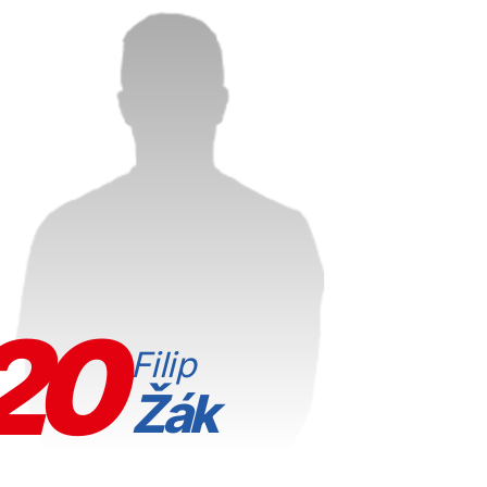
20
Filip
Žák