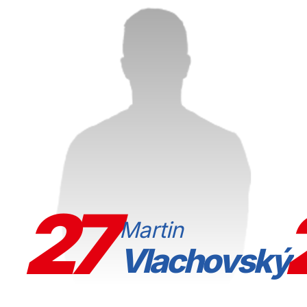
27
Martin
Vlachovský