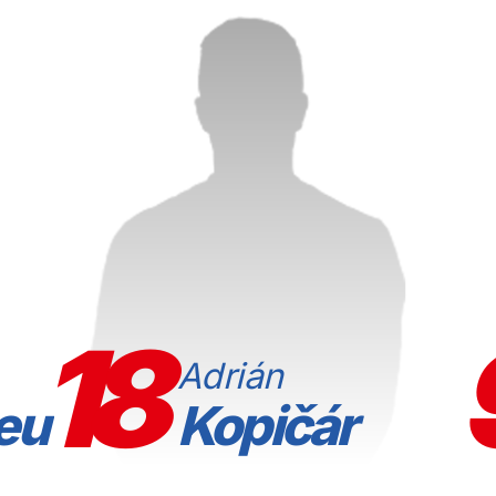
18
Adrián
eu
Kopičár