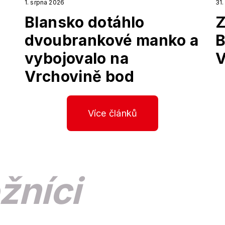
1. srpna 2026
31
Blansko dotáhlo
Z
dvoubrankové manko a
B
vybojovalo na
V
Vrchovině bod
Více článků
žníci