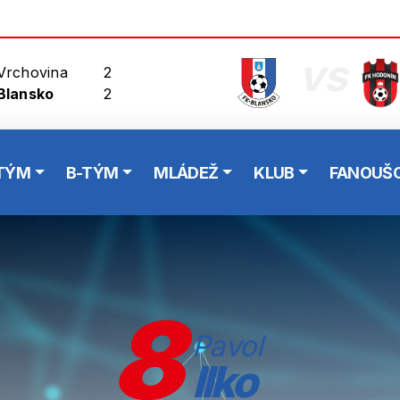
vs
Vrchovina
2
Blansko
2
TÝM
B-TÝM
MLÁDEŽ
KLUB
FANOUŠC
8
Pavol
Ilko