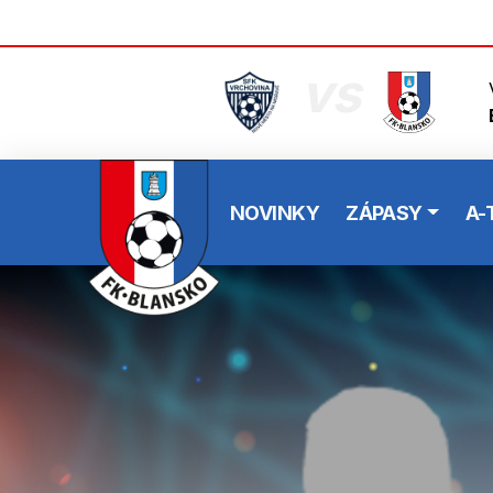
vs
NOVINKY
ZÁPASY
A-