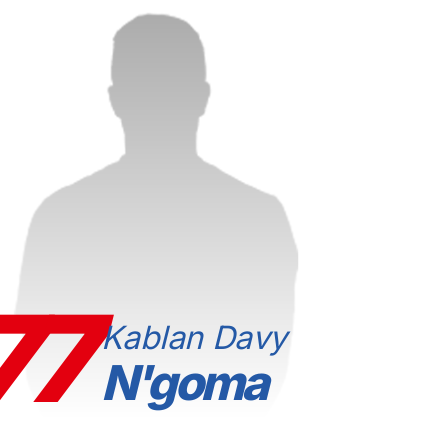
77
Kablan Davy
N'goma