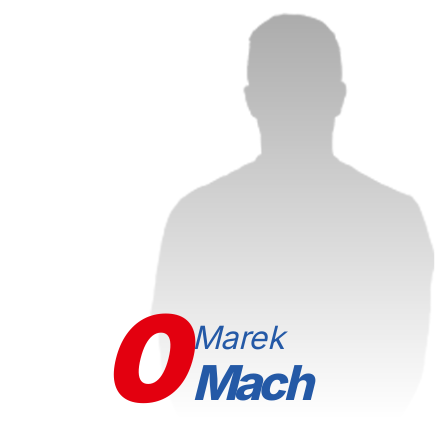
0
Marek
Mach