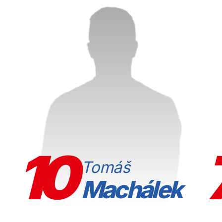
10
Tomáš
Machálek