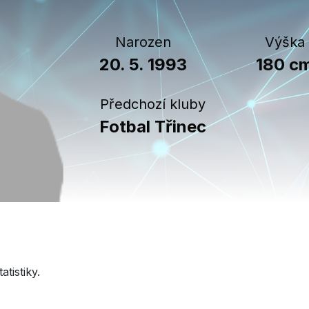
Narozen
Výška
20. 5. 1993
180 c
Předchozí kluby
Fotbal Třinec
tistiky.