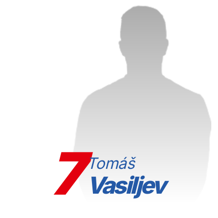
7
Tomáš
Vasiljev