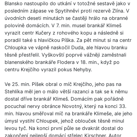
Blansko nastoupilo do utkání v totožné sestavě jako v
posledním zápase ve Spytihněvi proti rezervě Zlína. V
úvodních deseti minutách se častěji hrálo na obranné
polovině domácích. V 7. min. musel brankář Klimeš
vyrazit centr Kučery z rohového kopu a následně si
poradil také s hlavičkou Píška. Za pět minut si na centr
Chloupka ve vápně naskočil Duda, ale hlavou branku
těsně přestřelil. Vyškovští poprvé vážněji zaměstnali
blanenského brankáře Flodera v 18. min., když po
centru Krejčího vyrazil pokus Nehyby.
Ve 25. min. Píšek obral o míč Krejčího, jeho pas na
Stehlíka měl jen o málo větší razanci a tak se k němu
dostal dříve brankář Klimeš. Domácím pak pořádně
pocuchal nervy obránce Novotný, který na konci 33.
min. hlavou směřoval míč na brankáře Klimeše, ale jeho
úmysl vystihl Chloupek, jehož oblouček těsně minul
levou tyč. Na konci první půle se dvakrát dostal do
zakončení nejlepší domácí střelec Kirschner. Autor