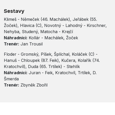
Sestavy
Klimeš - Němeček (46. Machálek), Jeřábek (55.
Žoček), Hlavica (C), Novotný - Lahodný - Kirschner,
Nehyba, Studený, Matocha - Krejčí
Náhradníci:
Kollár - Machálek, Žoček
Trenér:
Jan Trousil
Floder - Gromský, Píšek, Šplíchal, Koláček (C) -
Hanuš - Chloupek (87. Feik), Kučera, Kolařík (74.
Kratochvíl), Duda (65. Trtílek) - Stehlík
Náhradníci:
Juran - Feik, Kratochvíl, Trtílek, D.
Šmerda
Trenér:
Zbyněk Zbořil