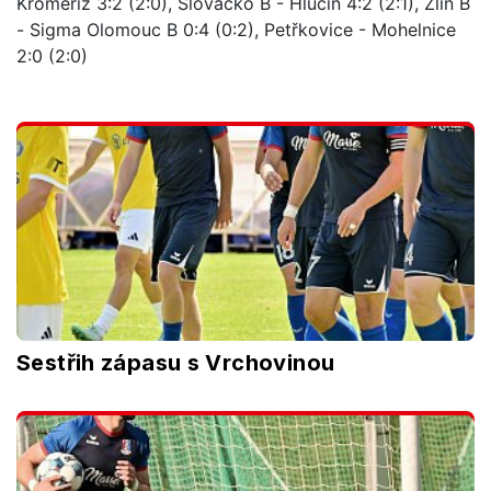
Kroměříž 3:2 (2:0), Slovácko B - Hlučín 4:2 (2:1), Zlín B
- Sigma Olomouc B 0:4 (0:2), Petřkovice - Mohelnice
2:0 (2:0)
Sestřih zápasu s Vrchovinou