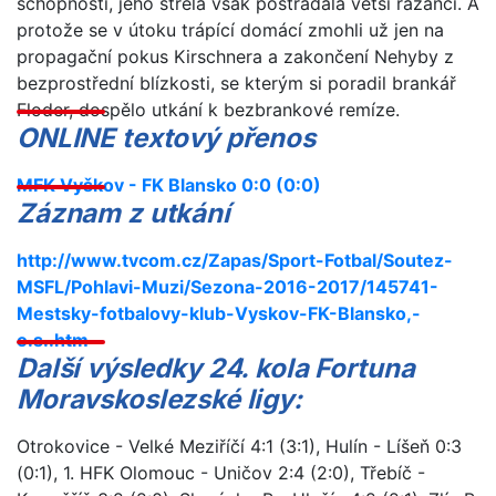
schopnosti, jeho střela však postrádala větší razanci. A
protože se v útoku trápící domácí zmohli už jen na
propagační pokus Kirschnera a zakončení Nehyby z
bezprostřední blízkosti, se kterým si poradil brankář
Floder, dospělo utkání k bezbrankové remíze.
ONLINE textový přenos
MFK Vyškov - FK Blansko 0:0 (0:0)
Záznam z utkání
http://www.tvcom.cz/Zapas/Sport-Fotbal/Soutez-
MSFL/Pohlavi-Muzi/Sezona-2016-2017/145741-
Mestsky-fotbalovy-klub-Vyskov-FK-Blansko,-
o.s..htm
Další výsledky 24. kola Fortuna
Moravskoslezské ligy:
Otrokovice - Velké Meziříčí 4:1 (3:1), Hulín - Líšeň 0:3
(0:1), 1. HFK Olomouc - Uničov 2:4 (2:0), Třebíč -