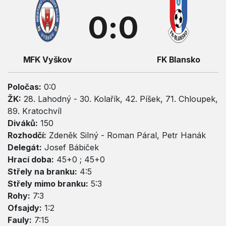
0:0
MFK Vyškov
FK Blansko
Poločas:
0:0
ŽK:
28. Lahodný - 30. Kolařík, 42. Píšek, 71. Chloupek,
89. Kratochvíl
Diváků:
150
Rozhodčí:
Zdeněk Silný - Roman Páral, Petr Hanák
Delegát:
Josef Bábiček
Hrací doba:
45+0 ; 45+0
Střely na branku:
4:5
Střely mimo branku:
5:3
Rohy:
7:3
Ofsajdy:
1:2
Fauly:
7:15