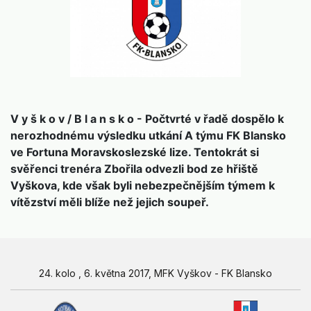
V y š k o v / B l a n s k o - Počtvrté v řadě dospělo k
nerozhodnému výsledku utkání A týmu FK Blansko
ve Fortuna Moravskoslezské lize. Tentokrát si
svěřenci trenéra Zbořila odvezli bod ze hřiště
Vyškova, kde však byli nebezpečnějším týmem k
vítězství měli blíže než jejich soupeř.
24. kolo , 6. května 2017, MFK Vyškov - FK Blansko