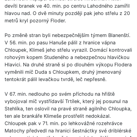
devíti branek ve 40. min. po centru Lahodného zamířil
hlavou nad. O dvě minuty později pak jeho střelu z 20
metrů kryl pozorný Floder.
Po změně stran byli nebezpečnějším týmem Blanenští.
V 56. min. po pasu Hanuše pálil z hranice vápna
Chloupek, Klimeš jeho střelu vyrazil. Domácí kontrovali
rohovým kopem Studeného a nebezpečnou hlavičkou
Hlavici. Na druhé straně si po dlouhém výkopu Flodera
vyměnili míč Duda s Chloupkem, druhý jmenovaný
tentokrát pálil levačkou tvrdě, leč nepřesně.
V 67. min. nedlouho po svém příchodu na hřiště
vybojoval míč vystřídavší Trtílek, který jej posunul na
Stehlíka, ten oslovil na pravé straně agilního Chloupka,
ten ale brankáře Klimeše prostřelit nedokázal.
Chloupek pak v 71. min. po lehkovážné rozehrávce
Matochy předvedl na hranici šestnáctky své driblérské