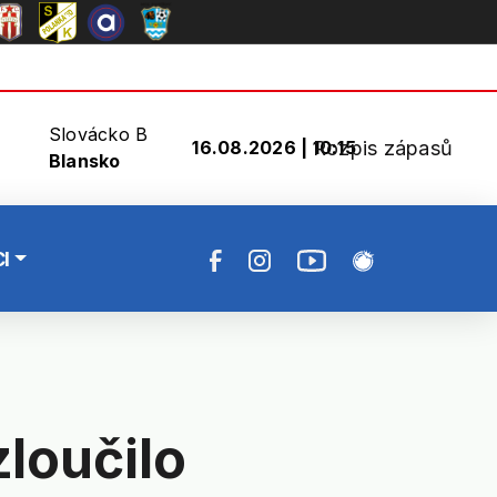
Slovácko B
Rozpis zápasů
16.08.2026 | 10:15
Blansko
I
zloučilo