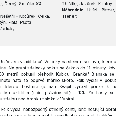
), Černý, Smrčka (C),
Třeštík), Javůrek, Koutný
Náhradníci:
Uvízl - Bittner,
Nešetřil - Kocůrek, Čejka,
Trenér:
týn, Fiala, Psota
Vorlický
ničovem vsadil kouč Vorlický na stejnou sestavu, která 
iné. Na první střelecký pokus se čekalo do 11. minuty, k
0 metrů pokusil přehodit Kubicu. Brankář Blanska se 
inutu nato se poprvé měnilo skóre. Feik vyslal v pok
u, kterou hostující gólman Kvapil vyrazil pouze k
a ten uklidil míč do prázdné sítě
– 1:0.
Za hosty se 
střelou nad branku záložník Vybíral.
 Feik vyslal nebezpečný střílený centr, jenž hostující obra
malého vápna. Hosté mohli zanedlouho srovnat. Diblíkův 