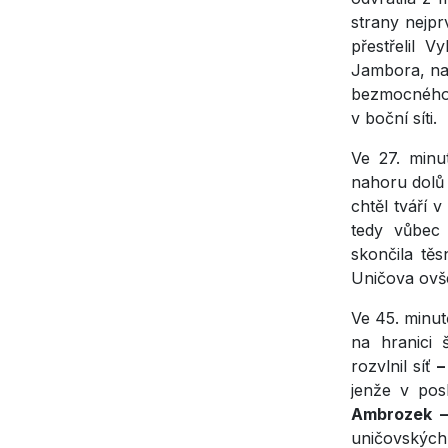
strany nejp
přestřelil V
Jambora, nab
bezmocného
v boční síti.
Ve 27. minu
nahoru dolů 
chtěl tváří v
tedy vůbec 
skončila tě
Uničova ovš
Ve 45. minu
na hranici 
rozvlnil síť
–
jenže v pos
Ambrozek –
uničovských