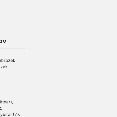
ov
Ambrozek
ozek
ittner),
,
bíral (77.