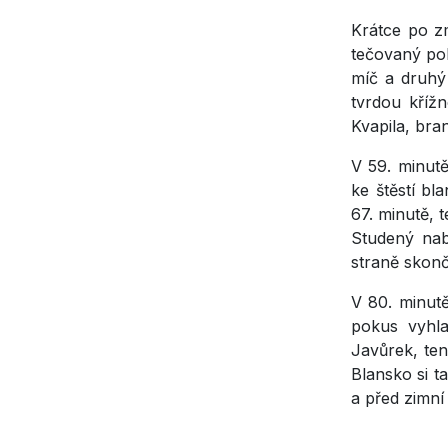
Krátce po z
tečovaný pok
míč a druhý
tvrdou kříž
Kvapila, bra
V 59. minut
ke štěstí bl
67. minutě, 
Studený nab
straně skon
V 80. minut
pokus vyhl
Javůrek, ten
Blansko si 
a před zimní