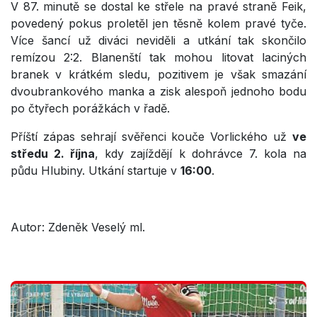
V 87. minutě se dostal ke střele na pravé straně Feik,
povedený pokus proletěl jen těsně kolem pravé tyče.
Více šancí už diváci neviděli a utkání tak skončilo
remízou 2:2. Blanenští tak mohou litovat laciných
branek v krátkém sledu, pozitivem je však smazání
dvoubrankového manka a zisk alespoň jednoho bodu
po čtyřech porážkách v řadě.
Příští zápas sehrají svěřenci kouče Vorlického už
ve
středu 2. října
, kdy zajíždějí k dohrávce 7. kola na
půdu Hlubiny. Utkání startuje v
16:00
.
Autor: Zdeněk Veselý ml.