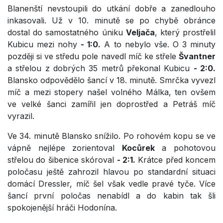
Blanenští nevstoupili do utkání dobře a zanedlouho
inkasovali. Už v 10. minutě se po chybě obránce
dostal do samostatného úniku
Veljača
, který prostřelil
Kubicu mezi nohy
- 1:0.
A to nebylo vše. O 3 minuty
později si ve středu pole navedl míč ke střele
Švantner
a střelou z dobrých 35 metrů překonal Kubicu
- 2:0.
Blansko odpovědělo šancí v 18. minutě. Smrčka vyvezl
míč a mezi stopery našel volného Málka, ten ovšem
ve velké šanci zamířil jen doprostřed a Petráš míč
vyrazil.
Ve 34. minutě Blansko snížilo. Po rohovém kopu se ve
vápně nejlépe zorientoval
Kocůrek
a pohotovou
střelou do šibenice skóroval
- 2:1.
Krátce před koncem
poločasu ještě zahrozil hlavou po standardní situaci
domácí Dressler, míč šel však vedle pravé tyče. Více
šancí první poločas nenabídl a do kabin tak šli
spokojenější hráči Hodonína.