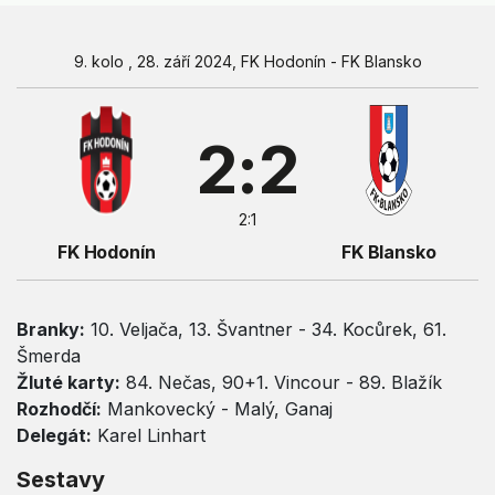
9. kolo , 28. září 2024, FK Hodonín - FK Blansko
2:2
2:1
FK Hodonín
FK Blansko
Branky:
10. Veljača, 13. Švantner - 34. Kocůrek, 61.
Šmerda
Žluté karty:
84. Nečas, 90+1. Vincour - 89. Blažík
Rozhodčí:
Mankovecký - Malý, Ganaj
Delegát:
Karel Linhart
Sestavy