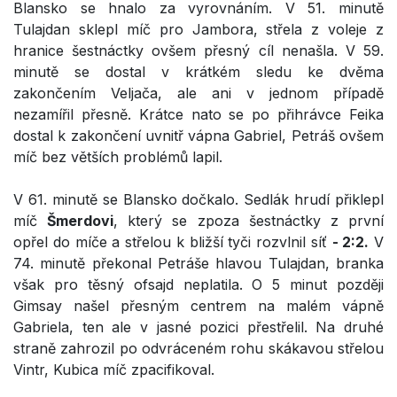
Blansko se hnalo za vyrovnáním. V 51. minutě
Tulajdan sklepl míč pro Jambora, střela z voleje z
hranice šestnáctky ovšem přesný cíl nenašla. V 59.
minutě se dostal v krátkém sledu ke dvěma
zakončením Veljača, ale ani v jednom případě
nezamířil přesně. Krátce nato se po přihrávce Feika
dostal k zakončení uvnitř vápna Gabriel, Petráš ovšem
míč bez větších problémů lapil.
V 61. minutě se Blansko dočkalo. Sedlák hrudí přiklepl
míč
Šmerdovi
, který se zpoza šestnáctky z první
opřel do míče a střelou k bližší tyči rozvlnil síť
- 2:2.
V
74. minutě překonal Petráše hlavou Tulajdan, branka
však pro těsný ofsajd neplatila. O 5 minut později
Gimsay našel přesným centrem na malém vápně
Gabriela, ten ale v jasné pozici přestřelil. Na druhé
straně zahrozil po odvráceném rohu skákavou střelou
Vintr, Kubica míč zpacifikoval.