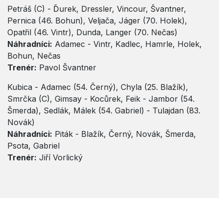
Petráš (C) - Ďurek, Dressler, Vincour, Švantner,
Pernica (46. Bohun), Veljača, Jáger (70. Holek),
Opatřil (46. Vintr), Dunda, Langer (70. Nečas)
Náhradníci:
Adamec - Vintr, Kadlec, Hamrle, Holek,
Bohun, Nečas
Trenér:
Pavol Švantner
Kubica - Adamec (54. Černý), Chyla (25. Blažík),
Smrčka (C), Gimsay - Kocůrek, Feik - Jambor (54.
Šmerda), Sedlák, Málek (54. Gabriel) - Tulajdan (83.
Novák)
Náhradníci:
Piták - Blažík, Černý, Novák, Šmerda,
Psota, Gabriel
Trenér:
Jiří Vorlický