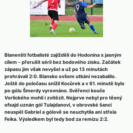
Blanenští fotbalisté zajížděli do Hodonína s jasným
cílem - přerušit sérii bez bodového zisku. Začátek
zápasu jim však nevyšel a už po 13 minutách
prohrávali 2:0. Blansko ovšem utkání nezabalilo.
Ještě do poločasu snížil Kocůrek a v 61. minutě bylo
po gólu Šmerdy vyrovnáno. Svěřenci kouče
Vorlického mohli i zvítězit. Nejprve nebyl pro těsný
ofsajd uznán gól Tulajdanovi, v obrovské šanci
neuspěl Gabriel a gólově se neuchytila ani střela
Feika. Výsledkem byl tedy bod za remízu 2:2.