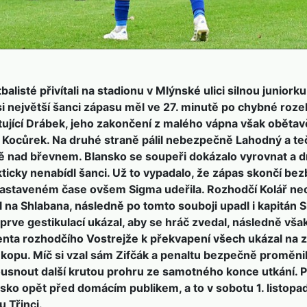
balisté přivítali na stadionu v Mlýnské ulici silnou juniork
i největší šanci zápasu měl ve 27. minutě po chybné roz
tující Drábek, jeho zakončení z malého vápna však obětav
í Kocůrek. Na druhé straně pálil nebezpečně Lahodný a t
ně nad břevnem. Blansko se soupeři dokázalo vyrovnat a 
ticky nenabídl šanci. Už to vypadalo, že zápas skončí be
nastaveném čase ovšem Sigma udeřila. Rozhodčí Kolář ne
l na Shlabana, následně po tomto souboji upadl i kapitán S
prve gestikulací ukázal, aby se hráč zvedal, následně vša
enta rozhodčího Vostrejže k překvapení všech ukázal na 
opu. Míč si vzal sám Zifčák a penaltu bezpečně proměnil
usnout další krutou prohru ze samotného konce utkání. Př
sko opět před domácím publikem, a to v sobotu 1. listopa
u Třinci.