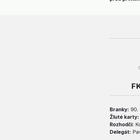
FK
Branky:
90. 
Žluté karty:
Rozhodčí:
Ko
Delegát:
Pav