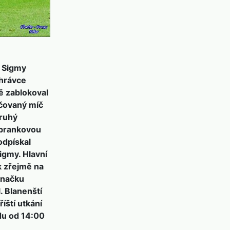
u Sigmy
ehrávce
ě zablokoval
ečovaný míč
druhý
zbrankovou
odpískal
igmy. Hlavní
k zřejmě na
značku
. Blanenští
íští utkání
du od 14:00