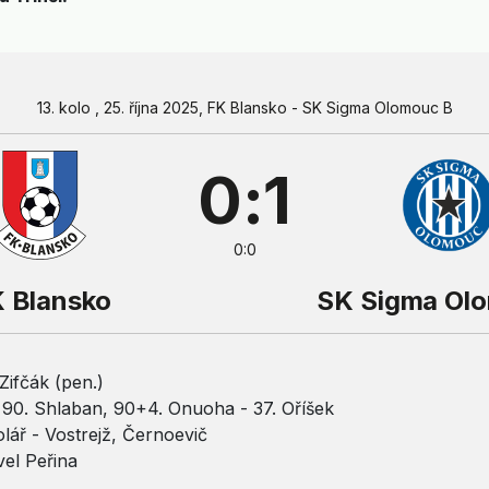
13. kolo , 25. října 2025, FK Blansko - SK Sigma Olomouc B
0:1
0:0
 Blansko
SK Sigma Ol
Zifčák (pen.)
90. Shlaban, 90+4. Onuoha - 37. Oříšek
lář - Vostrejž, Černoevič
el Peřina