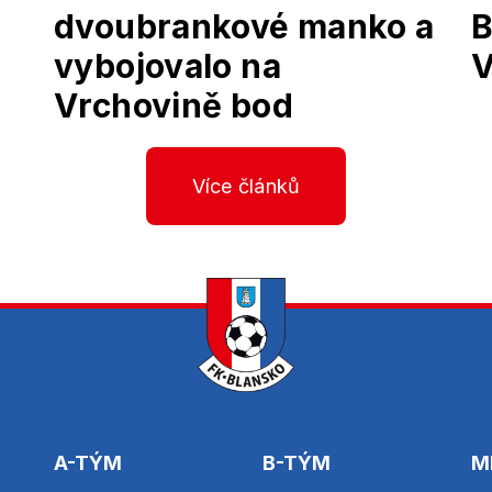
dvoubrankové manko a
B
vybojovalo na
V
Vrchovině bod
Více článků
A-TÝM
B-TÝM
M