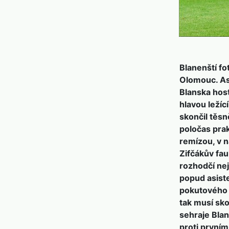
Blanenští fot
Olomouc. As
Blanska hos
hlavou ležíc
skončil těs
poločas prak
remízou, v 
Zifčákův fau
rozhodčí nej
popud asist
pokutového k
tak musí sko
sehraje Blan
proti prvním