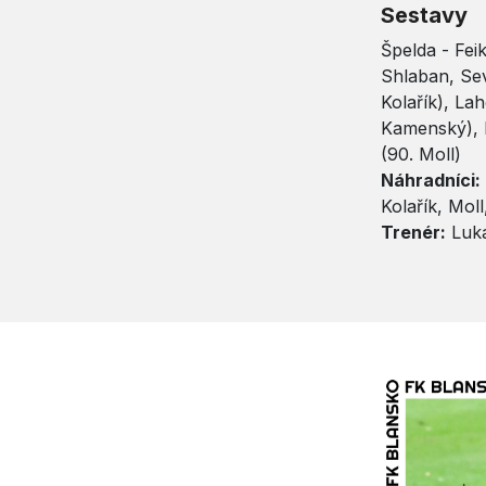
Sestavy
Špelda - Fei
Shlaban, Sev
Kolařík), La
Kamenský), P
(90. Moll)
Náhradníci:
Kolařík, Mol
Trenér:
Luká