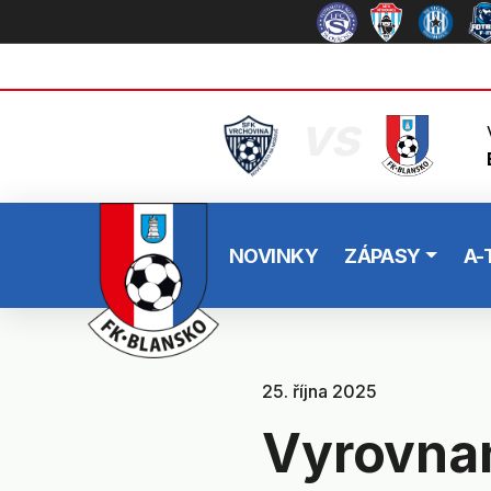
vs
NOVINKY
ZÁPASY
A-
25. října 2025
Vyrovnan