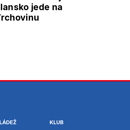
lansko jede na
rchovinu
LÁDEŽ
KLUB