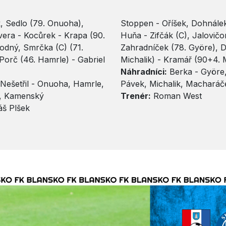
k, Sedlo (79. Onuoha),
Stoppen - Oříšek, Dohnálek
era - Kocůrek - Krapa (90.
Huňa - Zifčák (C), Jalovičor
hodný, Smrčka (C) (71.
Zahradníček (78. Györe), D
orč (46. Hamrle) - Gabriel
Michalik) - Kramář (90+4.
Náhradníci:
Berka - Györe,
Nešetřil - Onuoha, Hamrle,
Pávek, Michalik, Macharáč
l, Kamenský
Trenér:
Roman West
š Plšek