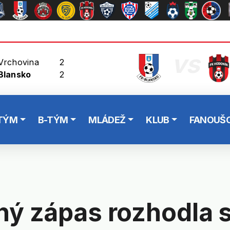
vs
Vrchovina
2
Blansko
2
TÝM
B-TÝM
MLÁDEŽ
KLUB
FANOUŠC
ý zápas rozhodla 