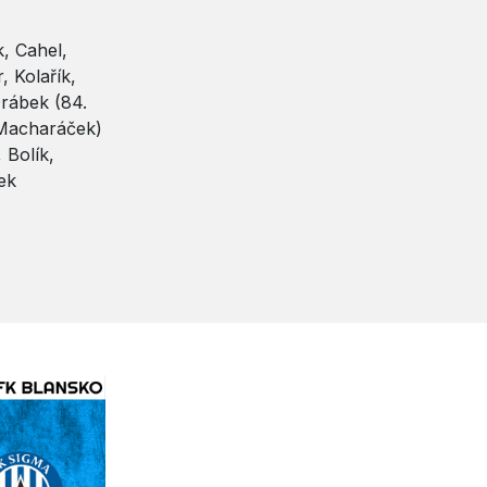
, Cahel,
, Kolařík,
rábek (84.
 Macharáček)
 Bolík,
ek