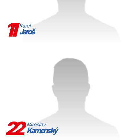
11
Karel
Jaroš
22
Miroslav
Kamenský