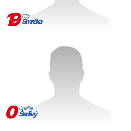
19
Filip
Smrčka
0
Ondřej
Šedivý