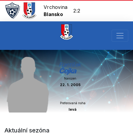
Vrchovina
2:2
Blansko
František
Čejka
Narozen
22. 1. 2005
Preferovaná noha
levá
Aktuální sezóna