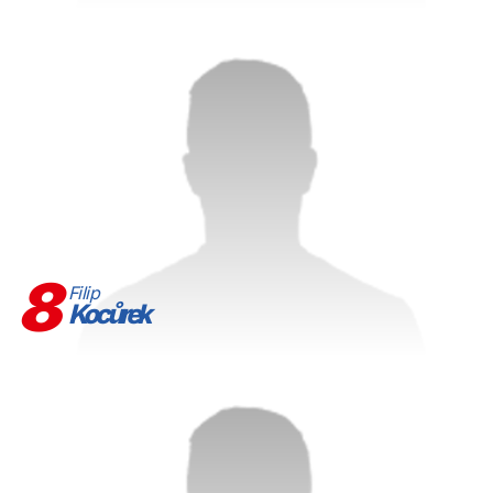
8
Filip
Kocůrek