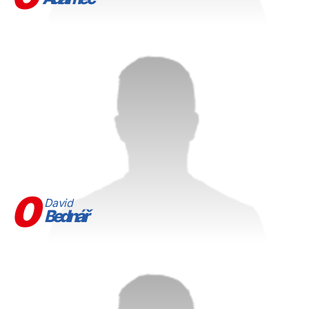
0
David
Bednář