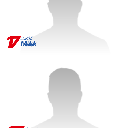
17
Lukáš
Málek