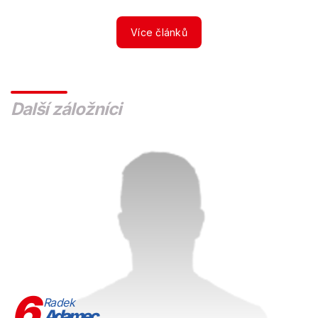
Více článků
Další záložníci
6
Radek
Adamec