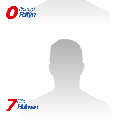
0
Richard
Foltýn
7
Filip
Holman