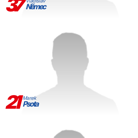
37
Vladislav
Němec
21
Marek
Psota