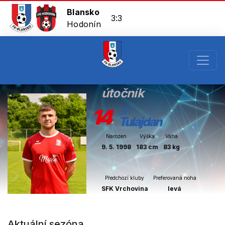
Blansko
3:3
Hodonín
útočník
14
Jiří
Tulajdan
Narozen
Výška
Váha
9. 5. 1998
183 cm
83 kg
Předchozí kluby
Preferovaná noha
SFK Vrchovina
levá
Aktuální sezóna