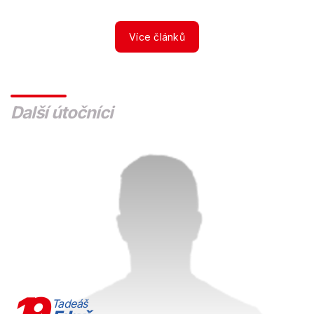
Více článků
Další útočníci
19
Tadeáš