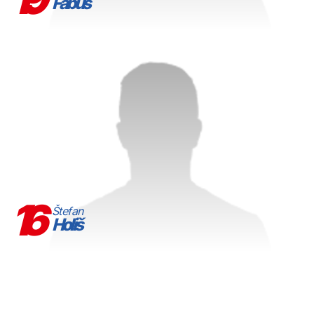
Fabuš
16
Štefan
Holiš