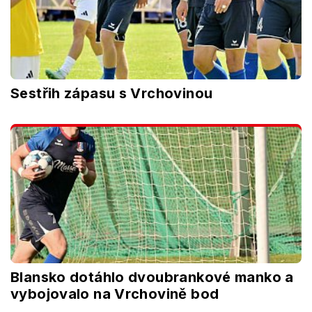
Sestřih zápasu s Vrchovinou
Blansko dotáhlo dvoubrankové manko a
vybojovalo na Vrchovině bod