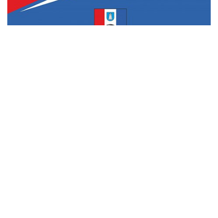
MLÁDEŽ
MLÁDEŽ BOHUŽEL NEZAŽILA VYDAŘENÝ