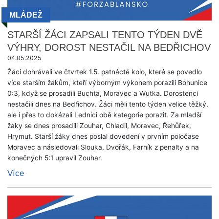
MLÁDEŽ
STARŠÍ ŽÁCI ZAPSALI TENTO TÝDEN DVĚ
VÝHRY, DOROST NESTAČIL NA BEDŘICHOV
04.05.2025
Žáci dohrávali ve čtvrtek 1.5. patnácté kolo, které se povedlo
více starším žákům, kteří výborným výkonem porazili Bohunice
0:3, když se prosadili Buchta, Moravec a Wutka. Dorostenci
nestačili dnes na Bedřichov. Žáci měli tento týden velice těžký,
ale i přes to dokázali Lednici obě kategorie porazit. Za mladší
žáky se dnes prosadili Zouhar, Chladil, Moravec, Řehůřek,
Hrymut. Starší žáky dnes poslal dovedení v prvním poločase
Moravec a následovali Slouka, Dvořák, Farník z penalty a na
konečných 5:1 upravil Zouhar.
Více