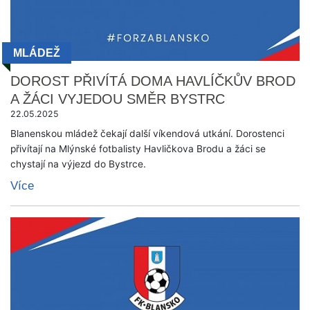
MLÁDEŽ
DOROST PŘIVÍTÁ DOMA HAVLÍČKŮV BROD
A ŽÁCI VYJEDOU SMĚR BYSTRC
22.05.2025
Blanenskou mládež čekají další víkendová utkání. Dorostenci
přivítají na Mlýnské fotbalisty Havličkova Brodu a žáci se
chystají na výjezd do Bystrce.
Více