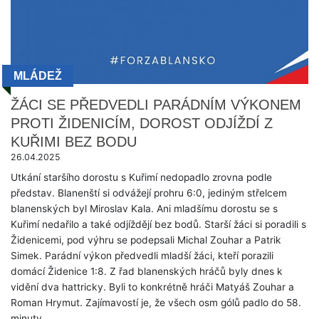
MLÁDEŽ
ŽÁCI SE PŘEDVEDLI PARÁDNÍM VÝKONEM
PROTI ŽIDENICÍM, DOROST ODJÍŽDÍ Z
KUŘIMI BEZ BODU
26.04.2025
Utkání staršího dorostu s Kuřimí nedopadlo zrovna podle
představ. Blanenští si odvážejí prohru 6:0, jediným střelcem
blanenských byl Miroslav Kala. Ani mladšímu dorostu se s
Kuřimí nedařilo a také odjíždějí bez bodů. Starší žáci si poradili s
Židenicemi, pod výhru se podepsali Michal Zouhar a Patrik
Simek. Parádní výkon předvedli mladší žáci, kteří porazili
domácí Židenice 1:8. Z řad blanenských hráčů byly dnes k
vidění dva hattricky. Byli to konkrétně hráči Matyáš Zouhar a
Roman Hrymut. Zajímavostí je, že všech osm gólů padlo do 58.
minuty.