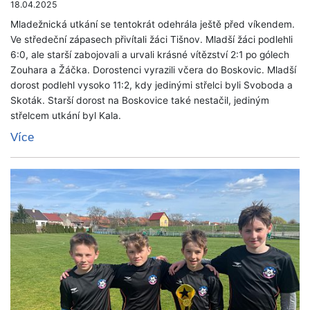
18.04.2025
Mladežnická utkání se tentokrát odehrála ještě před víkendem.
Ve středeční zápasech přivítali žáci Tišnov. Mladší žáci podlehli
6:0, ale starší zabojovali a urvali krásné vítězství 2:1 po gólech
Zouhara a Žáčka. Dorostenci vyrazili včera do Boskovic. Mladší
dorost podlehl vysoko 11:2, kdy jedinými střelci byli Svoboda a
Skoták. Starší dorost na Boskovice také nestačil, jediným
střelcem utkání byl Kala.
Více