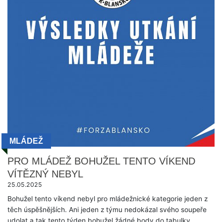
MLÁDEŽ
PRO MLÁDEŽ BOHUŽEL TENTO VÍKEND
VÍTĚZNÝ NEBYL
25.05.2025
Bohužel tento víkend nebyl pro mládežnické kategorie jeden z
těch úspěšnějších. Ani jeden z týmu nedokázal svého soupeře
udolat a tak tento týden bohužel žádné body do tabulky