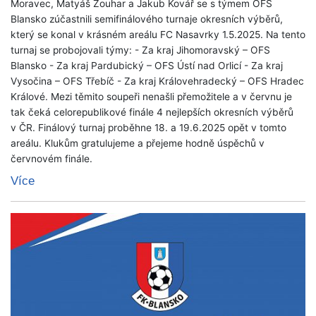
Moravec, Matyáš Zouhar a Jakub Kovář se s týmem OFS
Blansko zúčastnili semifinálového turnaje okresních výběrů,
který se konal v krásném areálu FC Nasavrky 1.5.2025. Na tento
turnaj se probojovali týmy: - Za kraj Jihomoravský – OFS
Blansko - Za kraj Pardubický – OFS Ústí nad Orlicí - Za kraj
Vysočina – OFS Třebíč - Za kraj Královehradecký – OFS Hradec
Králové. Mezi těmito soupeři nenašli přemožitele a v červnu je
tak čeká celorepublikové finále 4 nejlepších okresních výběrů
v ČR. Finálový turnaj proběhne 18. a 19.6.2025 opět v tomto
areálu. Klukům gratulujeme a přejeme hodně úspěchů v
červnovém finále.
Více