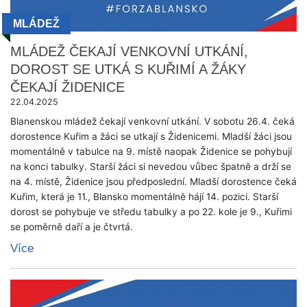
MLÁDEŽ
MLÁDEŽ ČEKAJÍ VENKOVNÍ UTKÁNÍ,
DOROST SE UTKÁ S KUŘIMÍ A ŽÁKY
ČEKAJÍ ŽIDENICE
22.04.2025
Blanenskou mládež čekají venkovní utkání. V sobotu 26.4. čeká
dorostence Kuřim a žáci se utkají s Židenicemi. Mladší žáci jsou
momentálně v tabulce na 9. místě naopak Židenice se pohybují
na konci tabulky. Starší žáci si nevedou vůbec špatně a drží se
na 4. místě, Židenice jsou předposlední. Mladší dorostence čeká
Kuřim, která je 11., Blansko momentálně hájí 14. pozici. Starší
dorost se pohybuje ve středu tabulky a po 22. kole je 9., Kuřimi
se poměrně daří a je čtvrtá.
Více