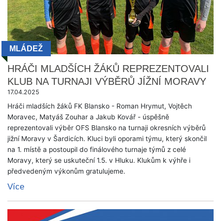
MLÁDEŽ
HRÁČI MLADŠÍCH ŽÁKŮ REPREZENTOVALI
KLUB NA TURNAJI VÝBĚRŮ JÍŽNÍ MORAVY
17.04.2025
Hráči mladších žáků FK Blansko - Roman Hrymut, Vojtěch
Moravec, Matyáš Zouhar a Jakub Kovář - úspěšně
reprezentovali výběr OFS Blansko na turnaji okresních výběrů
jižní Moravy v Šardicích. Kluci byli oporami týmu, který skončil
na 1. místě a postoupil do finálového turnaje týmů z celé
Moravy, který se uskuteční 1.5. v Hluku. Klukům k výhře i
předvedeným výkonům gratulujeme.
Více