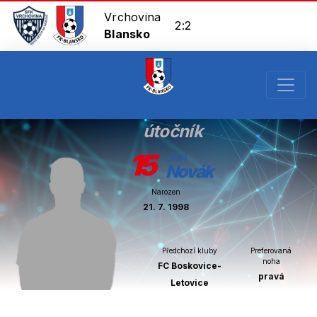
Vrchovina
2:2
Blansko
útočník
15
Jan
Novák
Narozen
21. 7. 1998
Předchozí kluby
Preferovaná
noha
FC Boskovice-
pravá
Letovice