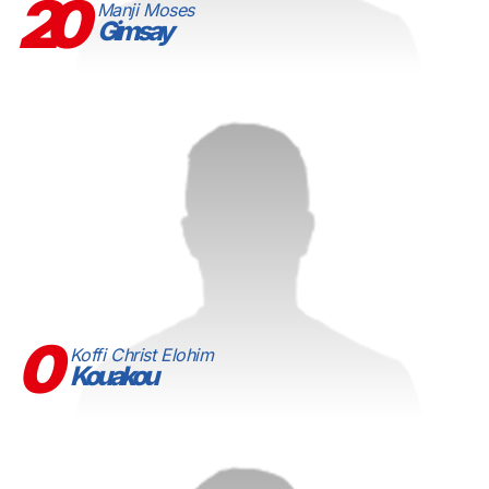
20
Manji Moses
Gimsay
0
Koffi Christ Elohim
Kouakou