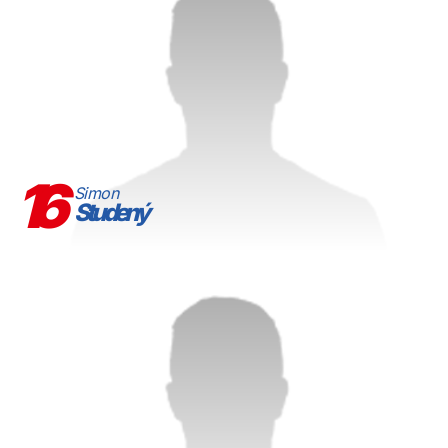
16
Simon
Studený